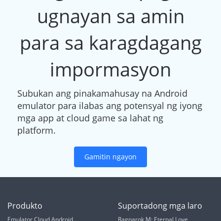
ugnayan sa amin
para sa karagdagang
impormasyon
Subukan ang pinakamahusay na Android
emulator para ilabas ang potensyal ng iyong
mga app at cloud game sa lahat ng
platform.
Gamitin ngayon
Produkto
Suportadong mga laro
Emulator Cloud Android
Ragnarok M: Eternal Love