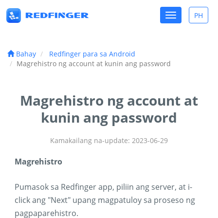
Toggle
PH
Toggle
navigation
lang
Bahay
Redfinger para sa Android
Magrehistro ng account at kunin ang password
Magrehistro ng account at
kunin ang password
Kamakailang na-update: 2023-06-29
Magrehistro
Pumasok sa Redfinger app, piliin ang server, at i-
click ang "Next" upang magpatuloy sa proseso ng
pagpaparehistro.