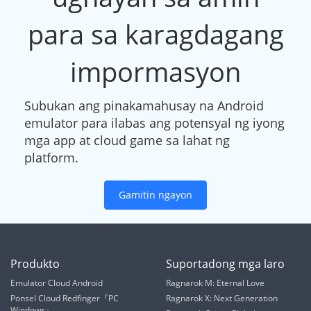
para sa karagdagang
impormasyon
Subukan ang pinakamahusay na Android
emulator para ilabas ang potensyal ng iyong
mga app at cloud game sa lahat ng
platform.
Gamitin ngayon
Produkto
Suportadong mga laro
Emulator Cloud Android
Ragnarok M: Eternal Love
Ponsel Cloud Redfinger『PC
Ragnarok X: Next Generation
Windows』