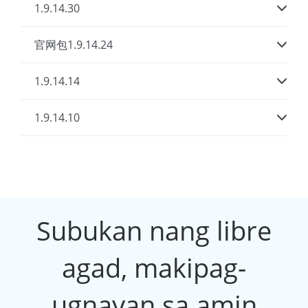
1.9.14.30
官网包1.9.14.24
1.9.14.14
1.9.14.10
Subukan nang libre
agad, makipag-
ugnayan sa amin