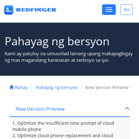
Toggle
PH
Toggle
navigation
lang
Pahayag ng bersyon
Kami ay patuloy na umuunlad lamang upang makapagbigay
ng mas magandang karanasan at serbisyo sa iyo.
Bahay
Pahayag ng bersyon
New Version Preview
New Version Preview
1. Optimize the insufficient time prompt of cloud
mobile phone
2. Optimize cloud phone replacement and cloud