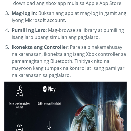
download ang Xbox app mula sa Apple App Store.
Mag-log In
: Buksan ang app at mag-log in gamit ang
iyong Microsoft account.
Pumili ng Laro
: Mag-browse sa library at pumili ng
isang laro upang simulan ang paglalaro.
Ikonekta ang Controller
: Para sa pinakamahusay
na karanasan, ikonekta ang isang Xbox controller sa
pamamagitan ng Bluetooth. Tinitiyak nito na
mayroon kang tumpak na kontrol at isang pamilyar
na karanasan sa paglalaro.