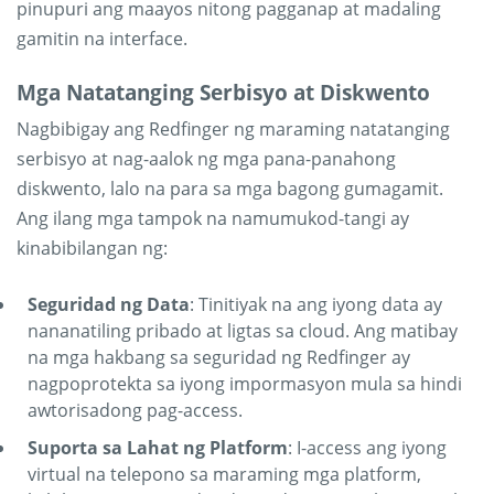
pinupuri ang maayos nitong pagganap at madaling
gamitin na interface.
Mga Natatanging Serbisyo at Diskwento
Nagbibigay ang Redfinger ng maraming natatanging
serbisyo at nag-aalok ng mga pana-panahong
diskwento, lalo na para sa mga bagong gumagamit.
Ang ilang mga tampok na namumukod-tangi ay
kinabibilangan ng:
Seguridad ng Data
: Tinitiyak na ang iyong data ay
nananatiling pribado at ligtas sa cloud. Ang matibay
na mga hakbang sa seguridad ng Redfinger ay
nagpoprotekta sa iyong impormasyon mula sa hindi
awtorisadong pag-access.
Suporta sa Lahat ng Platform
: I-access ang iyong
virtual na telepono sa maraming mga platform,