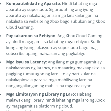
Kompatibilidad ng Aparato
: Hindi lahat ng mga
aparato ay suportado. Siguraduhing ang iyong
aparato ay nakakatugon sa mga kinakailangan na
nakalista sa website ng Xbox bago subukan ang Xbox
Cloud Gaming.
Pagkakaroon sa Rehiyon
: Ang Xbox Cloud Gaming
ay hindi magagamit sa lahat ng mga rehiyon. Suriin
kung ang iyong lokasyon ay suportado bago mag-
subscribe upang maiwasan ang pagkabigo.
Mga Isyu sa Latency
: Ang ilang mga gumagamit ay
nakakaranas ng latency, na maaaring makaapekto sa
pagiging tumutugon ng laro. Ito ay partikular na
nakakapinsala para sa mga mabilisang laro na
nangangailangan ng mabilis na mga reaksyon.
Mga Limitasyon ng Library ng Laro
: Habang
malawak ang library, hindi lahat ng mga laro ng Xbox
ay magagamit sa platform ng cloud.