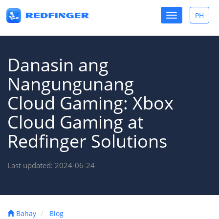
Toggle
PH
Toggle
navigation
lang
Danasin ang
Nangungunang
Cloud Gaming: Xbox
Cloud Gaming at
Redfinger Solutions
Last updated: 2024-06-24
Bahay
Blog