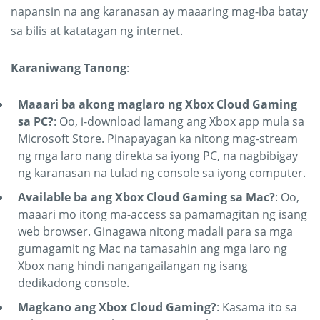
napansin na ang karanasan ay maaaring mag-iba batay
sa bilis at katatagan ng internet.
Karaniwang Tanong
:
Maaari ba akong maglaro ng Xbox Cloud Gaming
sa PC?
: Oo, i-download lamang ang Xbox app mula sa
Microsoft Store. Pinapayagan ka nitong mag-stream
ng mga laro nang direkta sa iyong PC, na nagbibigay
ng karanasan na tulad ng console sa iyong computer.
Available ba ang Xbox Cloud Gaming sa Mac?
: Oo,
maaari mo itong ma-access sa pamamagitan ng isang
web browser. Ginagawa nitong madali para sa mga
gumagamit ng Mac na tamasahin ang mga laro ng
Xbox nang hindi nangangailangan ng isang
dedikadong console.
Magkano ang Xbox Cloud Gaming?
: Kasama ito sa