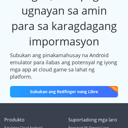
ugnayan sa amin
para sa karagdagang
impormasyon
Subukan ang pinakamahusay na Android
emulator para ilabas ang potensyal ng iyong
mga app at cloud game sa lahat ng
platform.
Subukan ang Redfinger nang Libre
Produkto
Suportadong mga laro
Emulator Cloud Android
Ragnarok M: Eternal Love