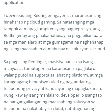
application.
I-download ang Redfinger ngayon at maranasan ang
hinaharap ng cloud gaming. Sa natatanging mga
tampok at mapagkumpitensyang pagpepresyo, ang
Redfinger ay ang pinakamahusay na pagpipilian para
sa mga manlalaro at mga gumagamit na naghahanap
ng isang maaasahan at mahusay na solusyon sa cloud.
Sa pagpili ng Redfinger, masisiyahan ka sa isang
maayos at tumutugon na karanasan sa paglalaro,
walang putol na suporta sa lahat ng platform, at mga
karagdagang benepisyo tulad ng pag-andar ng
teleponong privacy at kahusayan ng mapagkukunan.
Kung ikaw ay isang manlalaro, developer, o isang tao
na nangangailangan ng maaasahang solusyon sa
telepono na nakabatay sa cloud, natutugunan ng