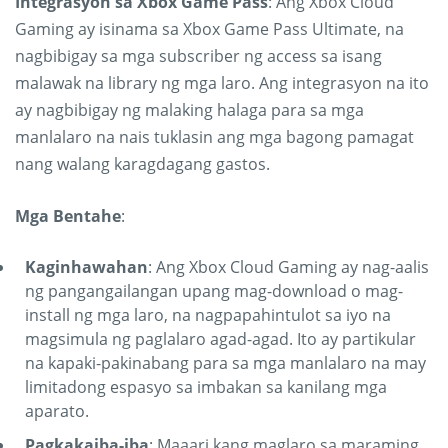
Integrasyon sa Xbox Game Pass
: Ang Xbox Cloud
Gaming ay isinama sa Xbox Game Pass Ultimate, na
nagbibigay sa mga subscriber ng access sa isang
malawak na library ng mga laro. Ang integrasyon na ito
ay nagbibigay ng malaking halaga para sa mga
manlalaro na nais tuklasin ang mga bagong pamagat
nang walang karagdagang gastos.
Mga Bentahe
:
Kaginhawahan
: Ang Xbox Cloud Gaming ay nag-aalis
ng pangangailangan upang mag-download o mag-
install ng mga laro, na nagpapahintulot sa iyo na
magsimula ng paglalaro agad-agad. Ito ay partikular
na kapaki-pakinabang para sa mga manlalaro na may
limitadong espasyo sa imbakan sa kanilang mga
aparato.
Pagkakaiba-iba
: Maaari kang maglaro sa maraming