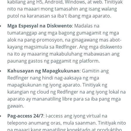
kabilang ang H5, Android, Windows, at web. Tinitiyak
nito na maaari mong tamasahin ang isang walang
putol na karanasan sa iba't ibang mga aparato.
Mga Espesyal na Diskwento
: Madalas na
tumatanggap ang mga bagong gumagamit ng mga
alok na pang-promosyon, na ginagawang mas abot-
kayang magsimula sa Redfinger. Ang mga diskwento
na ito ay maaaring makabuluhang mabawasan ang
paunang gastos ng paggamit ng platform.
Kahusayan ng Mapagkukunan
: Gamitin ang
Redfinger nang hindi nag-aaksaya ng mga
mapagkukunan ng iyong aparato. Tinitiyak ng
katangian ng cloud ng Redfinger na ang iyong lokal na
aparato ay mananatiling libre para sa iba pang mga
gawain.
Pag-access 24/7
: I-access ang iyong virtual na
telepono anumang oras, mula saanman. Tinitiyak nito
na maaari kang manatiling konektado at produktibo