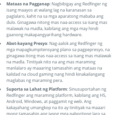
Mataas na Pagganap
: Nagbibigay ang Redfinger ng
isang maayos at walang lag na karanasan sa
paglalaro, kahit na sa mga aparatong mababa ang
dulo. Ginagawa nitong mas naa-access sa isang mas
malawak na madla, kabilang ang mga may hindi
gaanong makapangyarihang hardware.
Abot-kayang Presyo
: Nag-aalok ang Redfinger ng
mga mapagkumpitensyang plano sa pagpepresyo, na
ginagawa itong mas naa-access sa isang mas malawak
na madla. Tinitiyak nito na ang mas maraming
manlalaro ay maaaring tamasahin ang mataas na
kalidad na cloud gaming nang hindi kinakailangang
maglabas ng maraming pera.
Suporta sa Lahat ng Platform
: Sinusuportahan ng
Redfinger ang maraming platform, kabilang ang H5,
Android, Windows, at paggamit ng web. Ang
kakayahang umangkop na ito ay tinitiyak na maaari
mong tamasahin ang iyong mga paboritong laro sa