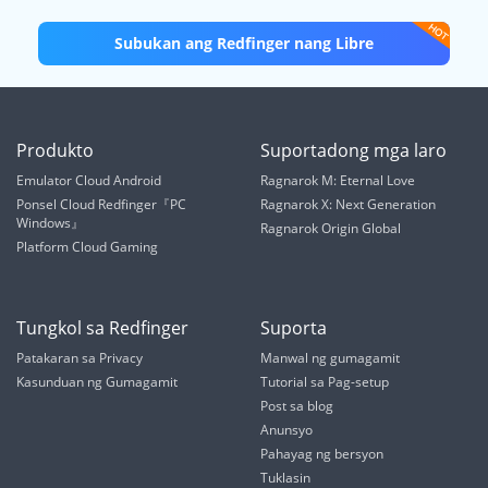
Subukan ang Redfinger nang Libre
Produkto
Suportadong mga laro
Emulator Cloud Android
Ragnarok M: Eternal Love
Ponsel Cloud Redfinger『PC
Ragnarok X: Next Generation
Windows』
Ragnarok Origin Global
Platform Cloud Gaming
Tungkol sa Redfinger
Suporta
Patakaran sa Privacy
Manwal ng gumagamit
Kasunduan ng Gumagamit
Tutorial sa Pag-setup
Post sa blog
Anunsyo
Pahayag ng bersyon
Tuklasin