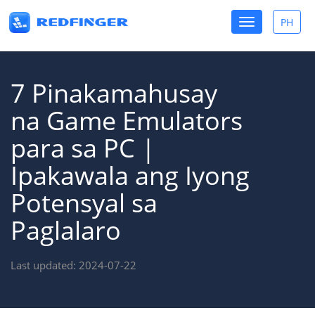
Toggle
PH
Toggle
navigation
lang
7 Pinakamahusay
na Game Emulators
para sa PC |
Ipakawala ang Iyong
Potensyal sa
Paglalaro
Last updated: 2024-07-22