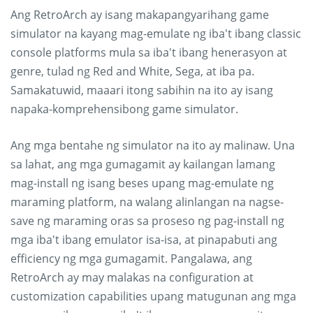
Ang RetroArch ay isang makapangyarihang game
simulator na kayang mag-emulate ng iba't ibang classic
console platforms mula sa iba't ibang henerasyon at
genre, tulad ng Red and White, Sega, at iba pa.
Samakatuwid, maaari itong sabihin na ito ay isang
napaka-komprehensibong game simulator.
Ang mga bentahe ng simulator na ito ay malinaw. Una
sa lahat, ang mga gumagamit ay kailangan lamang
mag-install ng isang beses upang mag-emulate ng
maraming platform, na walang alinlangan na nagse-
save ng maraming oras sa proseso ng pag-install ng
mga iba't ibang emulator isa-isa, at pinapabuti ang
efficiency ng mga gumagamit. Pangalawa, ang
RetroArch ay may malakas na configuration at
customization capabilities upang matugunan ang mga