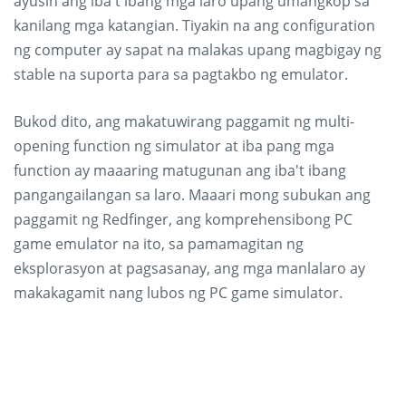
ayusin ang iba't ibang mga laro upang umangkop sa
kanilang mga katangian. Tiyakin na ang configuration
ng computer ay sapat na malakas upang magbigay ng
stable na suporta para sa pagtakbo ng emulator.
Bukod dito, ang makatuwirang paggamit ng multi-
opening function ng simulator at iba pang mga
function ay maaaring matugunan ang iba't ibang
pangangailangan sa laro. Maaari mong subukan ang
paggamit ng Redfinger, ang komprehensibong PC
game emulator na ito, sa pamamagitan ng
eksplorasyon at pagsasanay, ang mga manlalaro ay
makakagamit nang lubos ng PC game simulator.