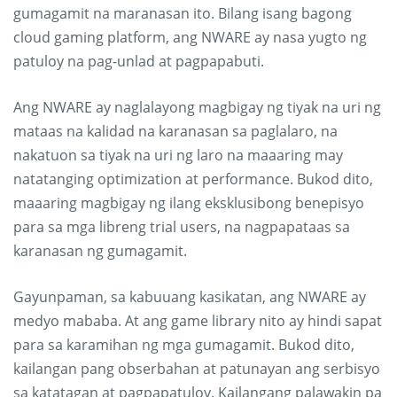
gumagamit na maranasan ito. Bilang isang bagong
cloud gaming platform, ang NWARE ay nasa yugto ng
patuloy na pag-unlad at pagpapabuti.
Ang NWARE ay naglalayong magbigay ng tiyak na uri ng
mataas na kalidad na karanasan sa paglalaro, na
nakatuon sa tiyak na uri ng laro na maaaring may
natatanging optimization at performance. Bukod dito,
maaaring magbigay ng ilang eksklusibong benepisyo
para sa mga libreng trial users, na nagpapataas sa
karanasan ng gumagamit.
Gayunpaman, sa kabuuang kasikatan, ang NWARE ay
medyo mababa. At ang game library nito ay hindi sapat
para sa karamihan ng mga gumagamit. Bukod dito,
kailangan pang obserbahan at patunayan ang serbisyo
sa katatagan at pagpapatuloy. Kailangang palawakin pa