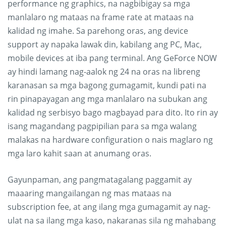
performance ng graphics, na nagbibigay sa mga
manlalaro ng mataas na frame rate at mataas na
kalidad ng imahe. Sa parehong oras, ang device
support ay napaka lawak din, kabilang ang PC, Mac,
mobile devices at iba pang terminal. Ang GeForce NOW
ay hindi lamang nag-aalok ng 24 na oras na libreng
karanasan sa mga bagong gumagamit, kundi pati na
rin pinapayagan ang mga manlalaro na subukan ang
kalidad ng serbisyo bago magbayad para dito. Ito rin ay
isang magandang pagpipilian para sa mga walang
malakas na hardware configuration o nais maglaro ng
mga laro kahit saan at anumang oras.
Gayunpaman, ang pangmatagalang paggamit ay
maaaring mangailangan ng mas mataas na
subscription fee, at ang ilang mga gumagamit ay nag-
ulat na sa ilang mga kaso, nakaranas sila ng mahabang