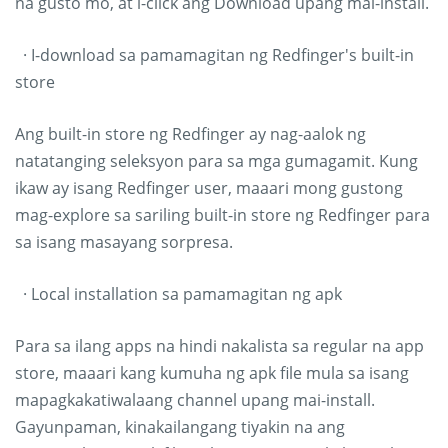
na gusto mo, at i-click ang Download upang mai-install.
· I-download sa pamamagitan ng Redfinger's built-in
store
Ang built-in store ng Redfinger ay nag-aalok ng
natatanging seleksyon para sa mga gumagamit. Kung
ikaw ay isang Redfinger user, maaari mong gustong
mag-explore sa sariling built-in store ng Redfinger para
sa isang masayang sorpresa.
· Local installation sa pamamagitan ng apk
Para sa ilang apps na hindi nakalista sa regular na app
store, maaari kang kumuha ng apk file mula sa isang
mapagkakatiwalaang channel upang mai-install.
Gayunpaman, kinakailangang tiyakin na ang