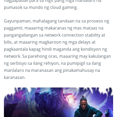
nagpapadali para sa higit pang mga manlalaro na
pumasok sa mundo ng cloud gaming.
Gayunpaman, mahalagang tandaan na sa proseso ng
paggamit, maaaring makaranas ng mas mataas na
pangangailangan sa network connection stability at
bilis, at maaaring magkaroon ng mga delays at
pagkaantala kapag hindi maganda ang kondisyon ng
network. Sa parehong oras, maaaring may kakulangan
ng serbisyo sa ilang rehiyon, na pumipigil sa ilang
manlalaro na maranasan ang pinakamahusay na
karanasan.