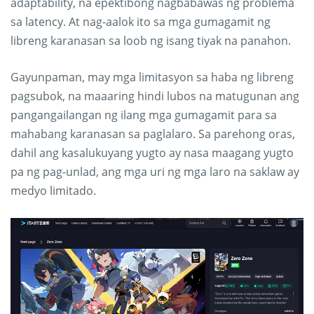
adaptability, na epektibong nagbabawas ng problema
sa latency. At nag-aalok ito sa mga gumagamit ng
libreng karanasan sa loob ng isang tiyak na panahon.
Gayunpaman, may mga limitasyon sa haba ng libreng
pagsubok, na maaaring hindi lubos na matugunan ang
pangangailangan ng ilang mga gumagamit para sa
mahabang karanasan sa paglalaro. Sa parehong oras,
dahil ang kasalukuyang yugto ay nasa maagang yugto
pa ng pag-unlad, ang mga uri ng mga laro na saklaw ay
medyo limitado.