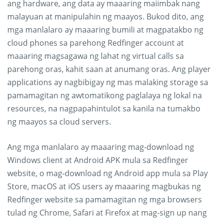
ang hardware, ang data ay maaaring maiimbak nang
malayuan at manipulahin ng maayos. Bukod dito, ang
mga manlalaro ay maaaring bumili at magpatakbo ng
cloud phones sa parehong Redfinger account at
maaaring magsagawa ng lahat ng virtual calls sa
parehong oras, kahit saan at anumang oras. Ang player
applications ay nagbibigay ng mas malaking storage sa
pamamagitan ng awtomatikong paglalaya ng lokal na
resources, na nagpapahintulot sa kanila na tumakbo
ng maayos sa cloud servers.
Ang mga manlalaro ay maaaring mag-download ng
Windows client at Android APK mula sa Redfinger
website, o mag-download ng Android app mula sa Play
Store, macOS at iOS users ay maaaring magbukas ng
Redfinger website sa pamamagitan ng mga browsers
tulad ng Chrome, Safari at Firefox at mag-sign up nang