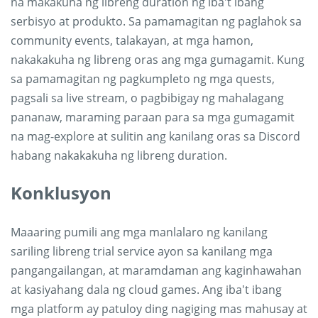
na makakuha ng libreng duration ng iba't ibang
serbisyo at produkto. Sa pamamagitan ng paglahok sa
community events, talakayan, at mga hamon,
nakakakuha ng libreng oras ang mga gumagamit. Kung
sa pamamagitan ng pagkumpleto ng mga quests,
pagsali sa live stream, o pagbibigay ng mahalagang
pananaw, maraming paraan para sa mga gumagamit
na mag-explore at sulitin ang kanilang oras sa Discord
habang nakakakuha ng libreng duration.
Konklusyon
Maaaring pumili ang mga manlalaro ng kanilang
sariling libreng trial service ayon sa kanilang mga
pangangailangan, at maramdaman ang kaginhawahan
at kasiyahang dala ng cloud games. Ang iba't ibang
mga platform ay patuloy ding nagiging mas mahusay at