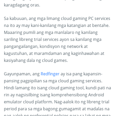
karagdagang oras.
Sa kabuuan, ang mga limang cloud gaming PC services
na ito ay may kani-kanilang mga katangian at bentahe.
Maaaring pumili ang mga manlalaro ng kanilang
sariling libreng trial services ayon sa kanilang mga
pangangailangan, kondisyon ng network at
kagustuhan, at maramdaman ang kaginhawahan at
kasiyahang dala ng cloud games.
Gayunpaman, ang
Redfinger
ay isa pang kapansin-
pansing pagpipilian sa mga cloud gaming services.
Hindi lamang ito isang cloud gaming tool, kundi pati na
rin ay nagsisilbing isang komprehensibong Android
emulator cloud platform. Nag-aalok ito ng libreng trial
period para sa mga bagong gumagamit at madalas na
nag-aalok ng preferential policies para sa lahat ng mga