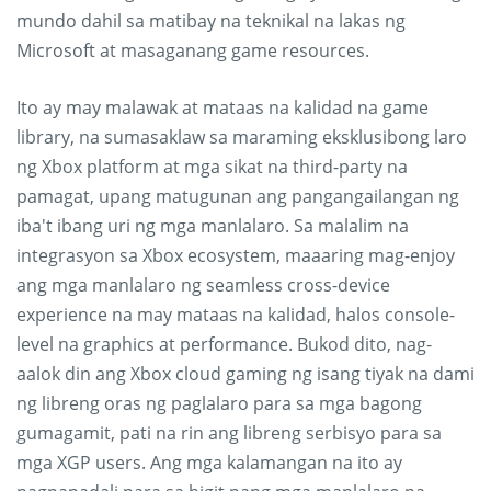
mundo dahil sa matibay na teknikal na lakas ng
Microsoft at masaganang game resources.
Ito ay may malawak at mataas na kalidad na game
library, na sumasaklaw sa maraming eksklusibong laro
ng Xbox platform at mga sikat na third-party na
pamagat, upang matugunan ang pangangailangan ng
iba't ibang uri ng mga manlalaro. Sa malalim na
integrasyon sa Xbox ecosystem, maaaring mag-enjoy
ang mga manlalaro ng seamless cross-device
experience na may mataas na kalidad, halos console-
level na graphics at performance. Bukod dito, nag-
aalok din ang Xbox cloud gaming ng isang tiyak na dami
ng libreng oras ng paglalaro para sa mga bagong
gumagamit, pati na rin ang libreng serbisyo para sa
mga XGP users. Ang mga kalamangan na ito ay