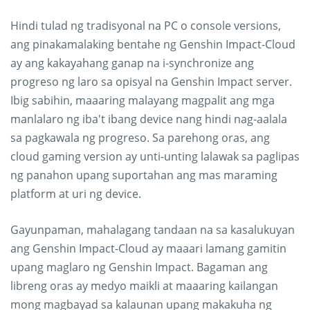
Hindi tulad ng tradisyonal na PC o console versions,
ang pinakamalaking bentahe ng Genshin Impact-Cloud
ay ang kakayahang ganap na i-synchronize ang
progreso ng laro sa opisyal na Genshin Impact server.
Ibig sabihin, maaaring malayang magpalit ang mga
manlalaro ng iba't ibang device nang hindi nag-aalala
sa pagkawala ng progreso. Sa parehong oras, ang
cloud gaming version ay unti-unting lalawak sa paglipas
ng panahon upang suportahan ang mas maraming
platform at uri ng device.
Gayunpaman, mahalagang tandaan na sa kasalukuyan
ang Genshin Impact-Cloud ay maaari lamang gamitin
upang maglaro ng Genshin Impact. Bagaman ang
libreng oras ay medyo maikli at maaaring kailangan
mong magbayad sa kalaunan upang makakuha ng