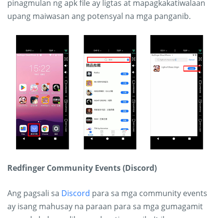
pinagmulan ng apk file ay ligtas at mapagkakatiwalaan
upang maiwasan ang potensyal na mga panganib.
Redfinger Community Events (Discord)
Ang pagsali sa
Discord
para sa mga community events
ay isang mahusay na paraan para sa mga gumagamit