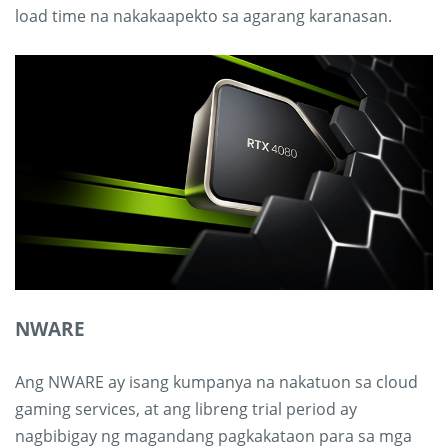
load time na nakakaapekto sa agarang karanasan.
NWARE
Ang NWARE ay isang kumpanya na nakatuon sa cloud
gaming services, at ang libreng trial period ay
nagbibigay ng magandang pagkakataon para sa mga