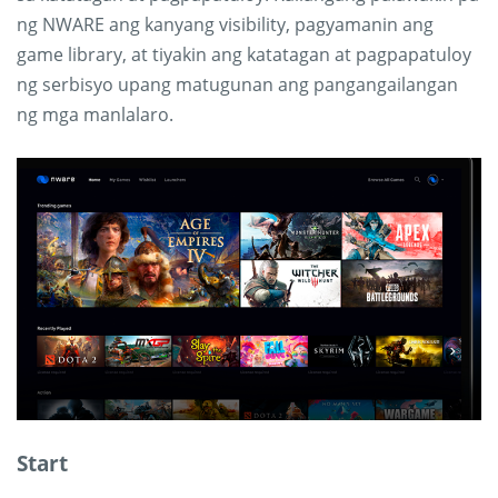
ng NWARE ang kanyang visibility, pagyamanin ang
game library, at tiyakin ang katatagan at pagpapatuloy
ng serbisyo upang matugunan ang pangangailangan
ng mga manlalaro.
Start