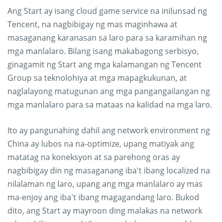
Ang Start ay isang cloud game service na inilunsad ng
Tencent, na nagbibigay ng mas maginhawa at
masaganang karanasan sa laro para sa karamihan ng
mga manlalaro. Bilang isang makabagong serbisyo,
ginagamit ng Start ang mga kalamangan ng Tencent
Group sa teknolohiya at mga mapagkukunan, at
naglalayong matugunan ang mga pangangailangan ng
mga manlalaro para sa mataas na kalidad na mga laro.
Ito ay pangunahing dahil ang network environment ng
China ay lubos na na-optimize, upang matiyak ang
matatag na koneksyon at sa parehong oras ay
nagbibigay din ng masaganang iba't ibang localized na
nilalaman ng laro, upang ang mga manlalaro ay mas
ma-enjoy ang iba't ibang magagandang laro. Bukod
dito, ang Start ay mayroon ding malakas na network