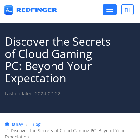
Toggle
PH
Toggle
navigation
lang
Discover the Secrets
of Cloud Gaming
PC: Beyond Your
Expectation
Last updated: 2024-07-22
Bahay
Blog
Discover the Secrets of Cloud Gaming PC: Beyond Your
Expectation