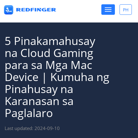
Toggle
PH
Toggle
navigation
lang
5 Pinakamahusay
na Cloud Gaming
para sa Mga Mac
Device | Kumuha ng
Pinahusay na
Karanasan sa
Paglalaro
Last updated: 2024-09-10