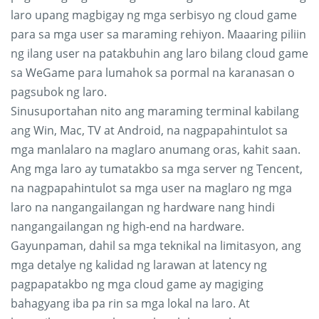
laro upang magbigay ng mga serbisyo ng cloud game
para sa mga user sa maraming rehiyon. Maaaring piliin
ng ilang user na patakbuhin ang laro bilang cloud game
sa WeGame para lumahok sa pormal na karanasan o
pagsubok ng laro.
Sinusuportahan nito ang maraming terminal kabilang
ang Win, Mac, TV at Android, na nagpapahintulot sa
mga manlalaro na maglaro anumang oras, kahit saan.
Ang mga laro ay tumatakbo sa mga server ng Tencent,
na nagpapahintulot sa mga user na maglaro ng mga
laro na nangangailangan ng hardware nang hindi
nangangailangan ng high-end na hardware.
Gayunpaman, dahil sa mga teknikal na limitasyon, ang
mga detalye ng kalidad ng larawan at latency ng
pagpapatakbo ng mga cloud game ay magiging
bahagyang iba pa rin sa mga lokal na laro. At