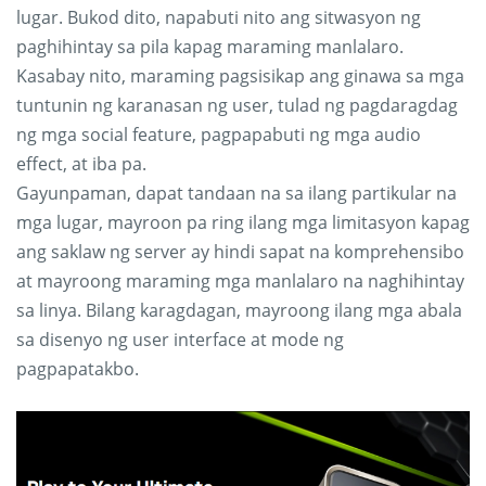
lugar. Bukod dito, napabuti nito ang sitwasyon ng
paghihintay sa pila kapag maraming manlalaro.
Kasabay nito, maraming pagsisikap ang ginawa sa mga
tuntunin ng karanasan ng user, tulad ng pagdaragdag
ng mga social feature, pagpapabuti ng mga audio
effect, at iba pa.
Gayunpaman, dapat tandaan na sa ilang partikular na
mga lugar, mayroon pa ring ilang mga limitasyon kapag
ang saklaw ng server ay hindi sapat na komprehensibo
at mayroong maraming mga manlalaro na naghihintay
sa linya. Bilang karagdagan, mayroong ilang mga abala
sa disenyo ng user interface at mode ng
pagpapatakbo.