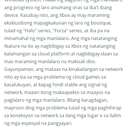
ang progreso ng laro anumang oras sa iba't ibang
device. Kasabay nito, ang Xbox ay may maraming
eksklusibong mapagkukunan ng laro ng boutique,
tulad ng "Halo" series, "Forza" series, at iba pa na
minamahal ng mga manlalaro. Ang mga natatanging
feature na ito ay nagbibigay sa Xbox ng natatanging
kalamangan sa cloud platform at nagbibigay-daan sa
mas maraming manlalaro na makisali dito.
Gayunpaman, ang mataas na kinakailangan sa network
nito ay isa sa mga problema ng cloud games sa
kasalukuyan, at kapag hindi stable ang signal ng
network, maaari itong makaapekto sa maayos na
paglalaro ng mga manlalaro. Bilang karagdagan,
mayroon ding mga problema tulad ng mga paghihirap
sa koneksyon sa network sa ilang mga lugar o sa ilalim
ng mga espesyal na pangyayari.