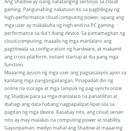
Ang Shadow ay isang natatanging serbisyo sa cloud
gaming. Pangunahing nakatuon ito sa pagbibigay ng
high-performance cloud computing power, upang ang
mga user ay makakuha ng high-end na PC gaming
performance sa iba't ibang device. Sa pamamagitan ng
cloud computing, maaalis ng mga manlalaro ang
pagtitiwala sa configuration ng hardware, at makamit
ang cross-platform, instant startup at iba pang mga
function.
Maaaring ayusin ng mga user ang pagsasaayos ayon sa
kanilang mga pangangailangan. Pinapadali din ng
online na storage at mga tampok ng pag-synchronize
ng Shadow para sa mga manlalaro na panatilihin at
ibahagi ang data habang nagpapalipat-lipat sila sa
pagitan ng mga device. Kasabay nito, ang cloud server
nito ay may malakas na computing power at stability.
Gayunpaman, medyo mahal ang Shadow at maaaring