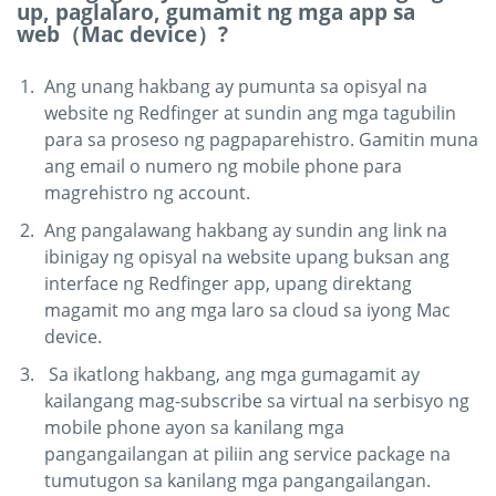
up, paglalaro, gumamit ng mga app sa
web（Mac device）?
Ang unang hakbang ay pumunta sa opisyal na
website ng Redfinger at sundin ang mga tagubilin
para sa proseso ng pagpaparehistro. Gamitin muna
ang email o numero ng mobile phone para
magrehistro ng account.
Ang pangalawang hakbang ay sundin ang link na
ibinigay ng opisyal na website upang buksan ang
interface ng Redfinger app, upang direktang
magamit mo ang mga laro sa cloud sa iyong Mac
device.
Sa ikatlong hakbang, ang mga gumagamit ay
kailangang mag-subscribe sa virtual na serbisyo ng
mobile phone ayon sa kanilang mga
pangangailangan at piliin ang service package na
tumutugon sa kanilang mga pangangailangan.